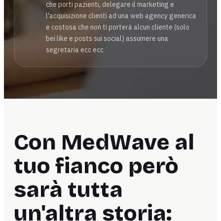
che porti pazienti, delegare il marketing e
l'acquisizione clienti ad una web agency generica
e costosa che non ti porterà alcun cliente (solo
bei like e posts sui social) assumere una
segretaria ecc ecc
Con MedWave al
tuo fianco però
sarà tutta
un'altra storia: