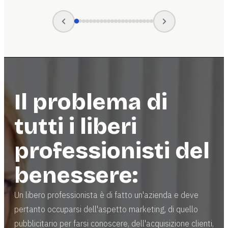
Partner Med-Wave
Partner Med-Wave
Partner Med-Wave
Partner Med-Wave
Partner Med-Wave
Partner Med-Wave
Partner Med-Wave
Partner Med-Wave
Partner Med-Wave
Partner Med-Wave
Partner Med-Wave
Partner Med-Wave
Partner Med-Wave
Il problema di
tutti i liberi
professionisti del
benessere:
Un libero professionista è di fatto un'azienda e deve
pertanto occuparsi dell'aspetto marketing, di quello
pubblicitario per farsi conoscere, dell'acquisizione clienti,